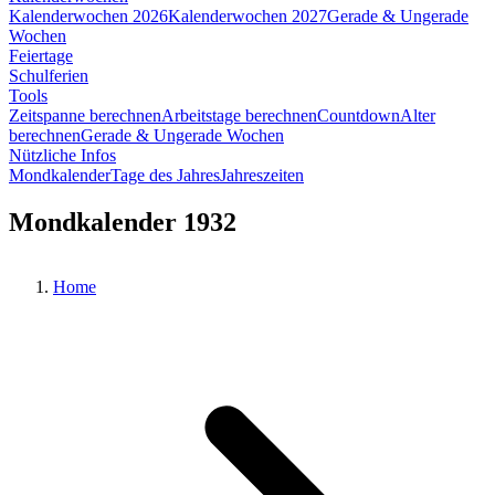
Kalenderwochen 2026
Kalenderwochen 2027
Gerade & Ungerade
Wochen
Feiertage
Schulferien
Tools
Zeitspanne berechnen
Arbeitstage berechnen
Countdown
Alter
berechnen
Gerade & Ungerade Wochen
Nützliche Infos
Mondkalender
Tage des Jahres
Jahreszeiten
Mondkalender 1932
Home