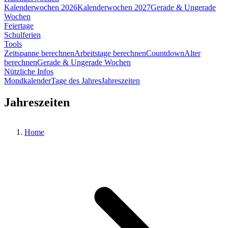
Kalenderwochen 2026
Kalenderwochen 2027
Gerade & Ungerade
Wochen
Feiertage
Schulferien
Tools
Zeitspanne berechnen
Arbeitstage berechnen
Countdown
Alter
berechnen
Gerade & Ungerade Wochen
Nützliche Infos
Mondkalender
Tage des Jahres
Jahreszeiten
Jahreszeiten
Home