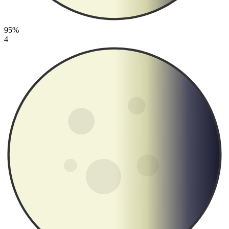
95%
4