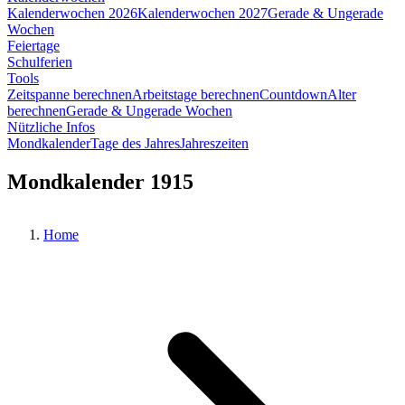
Kalenderwochen 2026
Kalenderwochen 2027
Gerade & Ungerade
Wochen
Feiertage
Schulferien
Tools
Zeitspanne berechnen
Arbeitstage berechnen
Countdown
Alter
berechnen
Gerade & Ungerade Wochen
Nützliche Infos
Mondkalender
Tage des Jahres
Jahreszeiten
Mondkalender 1915
Home