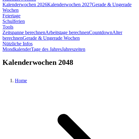
Kalenderwochen 2026
Kalenderwochen 2027
Gerade & Ungerade
Wochen
Feiertage
Schulferien
Tools
Zeitspanne berechnen
Arbeitstage berechnen
Countdown
Alter
berechnen
Gerade & Ungerade Wochen
Nützliche Infos
Mondkalender
Tage des Jahres
Jahreszeiten
Kalenderwochen 2048
Home