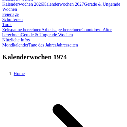
Kalenderwochen 2026
Kalenderwochen 2027
Gerade & Ungerade
Wochen
Feiertage
Schulferien
Tools
Zeitspanne berechnen
Arbeitstage berechnen
Countdown
Alter
berechnen
Gerade & Ungerade Wochen
Nützliche Infos
Mondkalender
Tage des Jahres
Jahreszeiten
Kalenderwochen 1974
Home