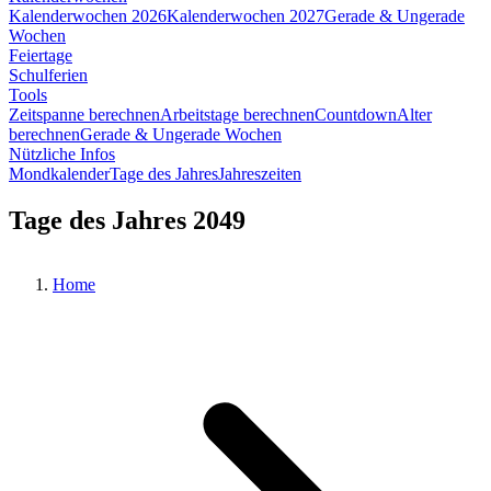
Kalenderwochen 2026
Kalenderwochen 2027
Gerade & Ungerade
Wochen
Feiertage
Schulferien
Tools
Zeitspanne berechnen
Arbeitstage berechnen
Countdown
Alter
berechnen
Gerade & Ungerade Wochen
Nützliche Infos
Mondkalender
Tage des Jahres
Jahreszeiten
Tage des Jahres 2049
Home