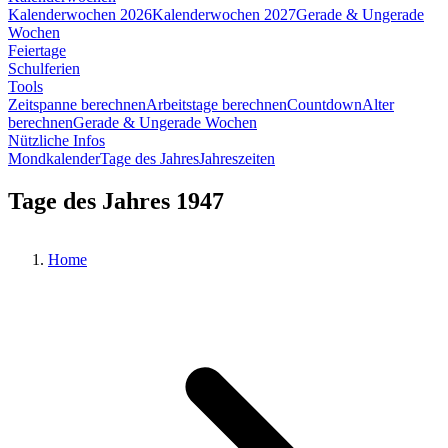
Kalenderwochen 2026
Kalenderwochen 2027
Gerade & Ungerade
Wochen
Feiertage
Schulferien
Tools
Zeitspanne berechnen
Arbeitstage berechnen
Countdown
Alter
berechnen
Gerade & Ungerade Wochen
Nützliche Infos
Mondkalender
Tage des Jahres
Jahreszeiten
Tage des Jahres 1947
Home