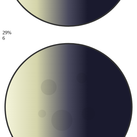
29%
6