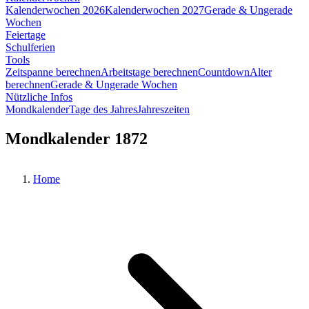
Kalenderwochen 2026
Kalenderwochen 2027
Gerade & Ungerade
Wochen
Feiertage
Schulferien
Tools
Zeitspanne berechnen
Arbeitstage berechnen
Countdown
Alter
berechnen
Gerade & Ungerade Wochen
Nützliche Infos
Mondkalender
Tage des Jahres
Jahreszeiten
Mondkalender 1872
Home