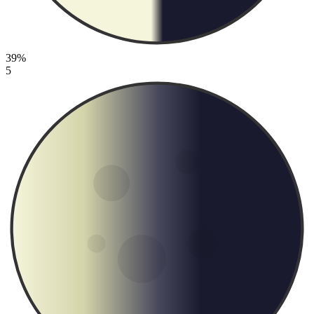
39%
5