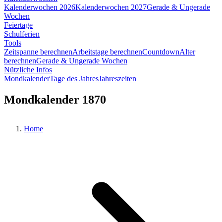
Kalenderwochen 2026
Kalenderwochen 2027
Gerade & Ungerade
Wochen
Feiertage
Schulferien
Tools
Zeitspanne berechnen
Arbeitstage berechnen
Countdown
Alter
berechnen
Gerade & Ungerade Wochen
Nützliche Infos
Mondkalender
Tage des Jahres
Jahreszeiten
Mondkalender 1870
Home