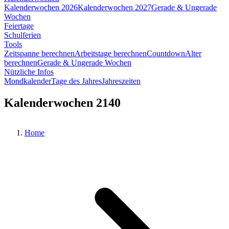
Kalenderwochen 2026
Kalenderwochen 2027
Gerade & Ungerade
Wochen
Feiertage
Schulferien
Tools
Zeitspanne berechnen
Arbeitstage berechnen
Countdown
Alter
berechnen
Gerade & Ungerade Wochen
Nützliche Infos
Mondkalender
Tage des Jahres
Jahreszeiten
Kalenderwochen 2140
Home