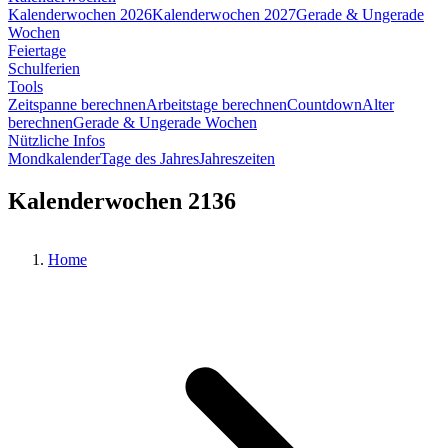
Kalenderwochen 2026
Kalenderwochen 2027
Gerade & Ungerade
Wochen
Feiertage
Schulferien
Tools
Zeitspanne berechnen
Arbeitstage berechnen
Countdown
Alter
berechnen
Gerade & Ungerade Wochen
Nützliche Infos
Mondkalender
Tage des Jahres
Jahreszeiten
Kalenderwochen 2136
Home