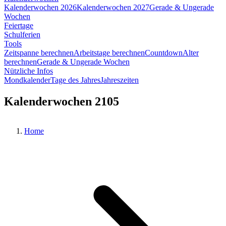
Kalenderwochen 2026
Kalenderwochen 2027
Gerade & Ungerade
Wochen
Feiertage
Schulferien
Tools
Zeitspanne berechnen
Arbeitstage berechnen
Countdown
Alter
berechnen
Gerade & Ungerade Wochen
Nützliche Infos
Mondkalender
Tage des Jahres
Jahreszeiten
Kalenderwochen 2105
Home