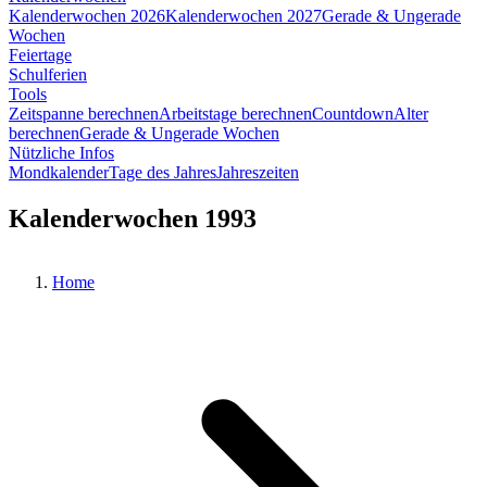
Kalenderwochen 2026
Kalenderwochen 2027
Gerade & Ungerade
Wochen
Feiertage
Schulferien
Tools
Zeitspanne berechnen
Arbeitstage berechnen
Countdown
Alter
berechnen
Gerade & Ungerade Wochen
Nützliche Infos
Mondkalender
Tage des Jahres
Jahreszeiten
Kalenderwochen 1993
Home