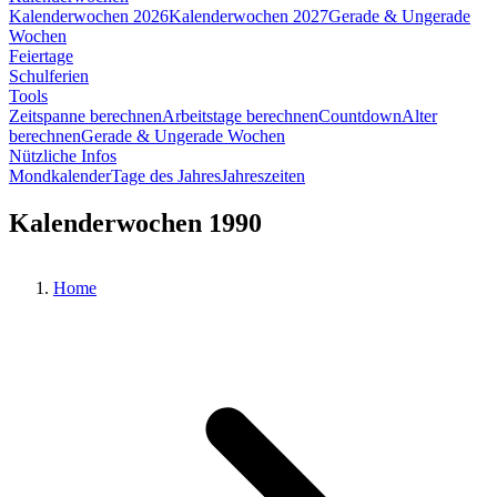
Kalenderwochen 2026
Kalenderwochen 2027
Gerade & Ungerade
Wochen
Feiertage
Schulferien
Tools
Zeitspanne berechnen
Arbeitstage berechnen
Countdown
Alter
berechnen
Gerade & Ungerade Wochen
Nützliche Infos
Mondkalender
Tage des Jahres
Jahreszeiten
Kalenderwochen 1990
Home