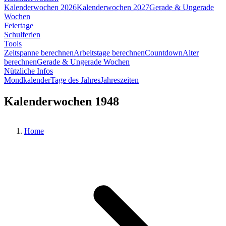
Kalenderwochen 2026
Kalenderwochen 2027
Gerade & Ungerade
Wochen
Feiertage
Schulferien
Tools
Zeitspanne berechnen
Arbeitstage berechnen
Countdown
Alter
berechnen
Gerade & Ungerade Wochen
Nützliche Infos
Mondkalender
Tage des Jahres
Jahreszeiten
Kalenderwochen 1948
Home