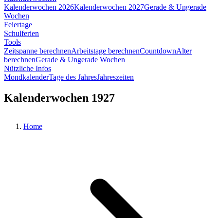
Kalenderwochen 2026
Kalenderwochen 2027
Gerade & Ungerade
Wochen
Feiertage
Schulferien
Tools
Zeitspanne berechnen
Arbeitstage berechnen
Countdown
Alter
berechnen
Gerade & Ungerade Wochen
Nützliche Infos
Mondkalender
Tage des Jahres
Jahreszeiten
Kalenderwochen 1927
Home