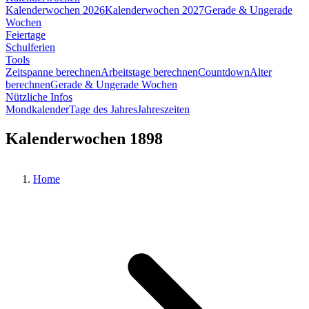
Kalenderwochen 2026
Kalenderwochen 2027
Gerade & Ungerade
Wochen
Feiertage
Schulferien
Tools
Zeitspanne berechnen
Arbeitstage berechnen
Countdown
Alter
berechnen
Gerade & Ungerade Wochen
Nützliche Infos
Mondkalender
Tage des Jahres
Jahreszeiten
Kalenderwochen 1898
Home