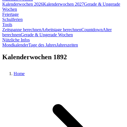
Kalenderwochen 2026
Kalenderwochen 2027
Gerade & Ungerade
Wochen
Feiertage
Schulferien
Tools
Zeitspanne berechnen
Arbeitstage berechnen
Countdown
Alter
berechnen
Gerade & Ungerade Wochen
Nützliche Infos
Mondkalender
Tage des Jahres
Jahreszeiten
Kalenderwochen 1892
Home