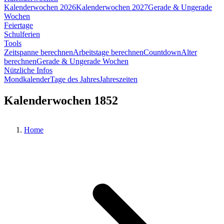
Kalenderwochen 2026
Kalenderwochen 2027
Gerade & Ungerade
Wochen
Feiertage
Schulferien
Tools
Zeitspanne berechnen
Arbeitstage berechnen
Countdown
Alter
berechnen
Gerade & Ungerade Wochen
Nützliche Infos
Mondkalender
Tage des Jahres
Jahreszeiten
Kalenderwochen 1852
Home