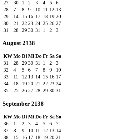
27
30
1
2
3
4
5
6
28
7
8
9
10
11
12
13
29
14
15
16
17
18
19
20
30
21
22
23
24
25
26
27
31
28
29
30
31
1
2
3
August 2138
KW
Mo
Di
Mi
Do
Fr
Sa
So
31
28
29
30
31
1
2
3
32
4
5
6
7
8
9
10
33
11
12
13
14
15
16
17
34
18
19
20
21
22
23
24
35
25
26
27
28
29
30
31
September 2138
KW
Mo
Di
Mi
Do
Fr
Sa
So
36
1
2
3
4
5
6
7
37
8
9
10
11
12
13
14
38
15
16
17
18
19
20
21