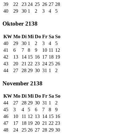
39
22
23
24
25
26
27
28
40
29
30
1
2
3
4
5
Oktober 2138
KW
Mo
Di
Mi
Do
Fr
Sa
So
40
29
30
1
2
3
4
5
41
6
7
8
9
10
11
12
42
13
14
15
16
17
18
19
43
20
21
22
23
24
25
26
44
27
28
29
30
31
1
2
November 2138
KW
Mo
Di
Mi
Do
Fr
Sa
So
44
27
28
29
30
31
1
2
45
3
4
5
6
7
8
9
46
10
11
12
13
14
15
16
47
17
18
19
20
21
22
23
48
24
25
26
27
28
29
30