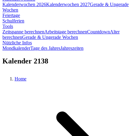
Kalenderwochen 2026
Kalenderwochen 2027
Gerade & Ungerade
Wochen
Feiertage
Schulferien
Tools
Zeitspanne berechnen
Arbeitstage berechnen
Countdown
Alter
berechnen
Gerade & Ungerade Wochen
Nützliche Infos
Mondkalender
Tage des Jahres
Jahreszeiten
Kalender 2138
Home