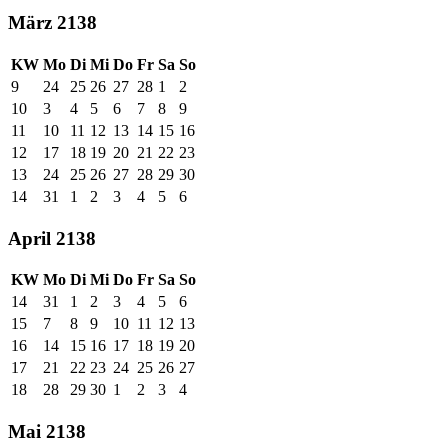
März 2138
KW
Mo
Di
Mi
Do
Fr
Sa
So
9
24
25
26
27
28
1
2
10
3
4
5
6
7
8
9
11
10
11
12
13
14
15
16
12
17
18
19
20
21
22
23
13
24
25
26
27
28
29
30
14
31
1
2
3
4
5
6
April 2138
KW
Mo
Di
Mi
Do
Fr
Sa
So
14
31
1
2
3
4
5
6
15
7
8
9
10
11
12
13
16
14
15
16
17
18
19
20
17
21
22
23
24
25
26
27
18
28
29
30
1
2
3
4
Mai 2138