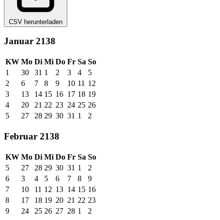
CSV herunterladen
Januar 2138
KW
Mo
Di
Mi
Do
Fr
Sa
So
1
30
31
1
2
3
4
5
2
6
7
8
9
10
11
12
3
13
14
15
16
17
18
19
4
20
21
22
23
24
25
26
5
27
28
29
30
31
1
2
Februar 2138
KW
Mo
Di
Mi
Do
Fr
Sa
So
5
27
28
29
30
31
1
2
6
3
4
5
6
7
8
9
7
10
11
12
13
14
15
16
8
17
18
19
20
21
22
23
9
24
25
26
27
28
1
2