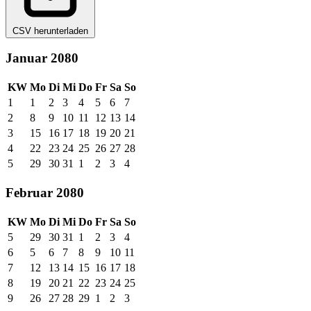
CSV herunterladen
Januar 2080
KW
Mo
Di
Mi
Do
Fr
Sa
So
1
1
2
3
4
5
6
7
2
8
9
10
11
12
13
14
3
15
16
17
18
19
20
21
4
22
23
24
25
26
27
28
5
29
30
31
1
2
3
4
Februar 2080
KW
Mo
Di
Mi
Do
Fr
Sa
So
5
29
30
31
1
2
3
4
6
5
6
7
8
9
10
11
7
12
13
14
15
16
17
18
8
19
20
21
22
23
24
25
9
26
27
28
29
1
2
3