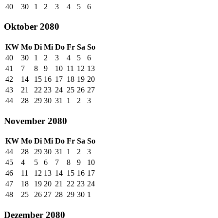
40
30
1
2
3
4
5
6
Oktober 2080
KW
Mo
Di
Mi
Do
Fr
Sa
So
40
30
1
2
3
4
5
6
41
7
8
9
10
11
12
13
42
14
15
16
17
18
19
20
43
21
22
23
24
25
26
27
44
28
29
30
31
1
2
3
November 2080
KW
Mo
Di
Mi
Do
Fr
Sa
So
44
28
29
30
31
1
2
3
45
4
5
6
7
8
9
10
46
11
12
13
14
15
16
17
47
18
19
20
21
22
23
24
48
25
26
27
28
29
30
1
Dezember 2080