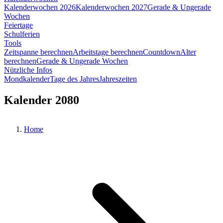
Kalenderwochen 2026
Kalenderwochen 2027
Gerade & Ungerade
Wochen
Feiertage
Schulferien
Tools
Zeitspanne berechnen
Arbeitstage berechnen
Countdown
Alter
berechnen
Gerade & Ungerade Wochen
Nützliche Infos
Mondkalender
Tage des Jahres
Jahreszeiten
Kalender 2080
Home