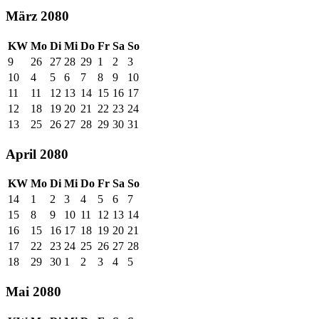
März 2080
KW
Mo
Di
Mi
Do
Fr
Sa
So
9
26
27
28
29
1
2
3
10
4
5
6
7
8
9
10
11
11
12
13
14
15
16
17
12
18
19
20
21
22
23
24
13
25
26
27
28
29
30
31
April 2080
KW
Mo
Di
Mi
Do
Fr
Sa
So
14
1
2
3
4
5
6
7
15
8
9
10
11
12
13
14
16
15
16
17
18
19
20
21
17
22
23
24
25
26
27
28
18
29
30
1
2
3
4
5
Mai 2080