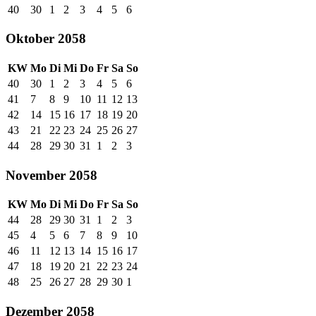
40
30
1
2
3
4
5
6
Oktober 2058
KW
Mo
Di
Mi
Do
Fr
Sa
So
40
30
1
2
3
4
5
6
41
7
8
9
10
11
12
13
42
14
15
16
17
18
19
20
43
21
22
23
24
25
26
27
44
28
29
30
31
1
2
3
November 2058
KW
Mo
Di
Mi
Do
Fr
Sa
So
44
28
29
30
31
1
2
3
45
4
5
6
7
8
9
10
46
11
12
13
14
15
16
17
47
18
19
20
21
22
23
24
48
25
26
27
28
29
30
1
Dezember 2058