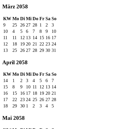
März 2058
KW
Mo
Di
Mi
Do
Fr
Sa
So
9
25
26
27
28
1
2
3
10
4
5
6
7
8
9
10
11
11
12
13
14
15
16
17
12
18
19
20
21
22
23
24
13
25
26
27
28
29
30
31
April 2058
KW
Mo
Di
Mi
Do
Fr
Sa
So
14
1
2
3
4
5
6
7
15
8
9
10
11
12
13
14
16
15
16
17
18
19
20
21
17
22
23
24
25
26
27
28
18
29
30
1
2
3
4
5
Mai 2058