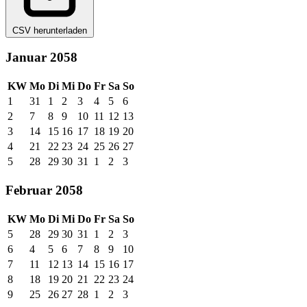
CSV herunterladen
Januar 2058
KW
Mo
Di
Mi
Do
Fr
Sa
So
1
31
1
2
3
4
5
6
2
7
8
9
10
11
12
13
3
14
15
16
17
18
19
20
4
21
22
23
24
25
26
27
5
28
29
30
31
1
2
3
Februar 2058
KW
Mo
Di
Mi
Do
Fr
Sa
So
5
28
29
30
31
1
2
3
6
4
5
6
7
8
9
10
7
11
12
13
14
15
16
17
8
18
19
20
21
22
23
24
9
25
26
27
28
1
2
3