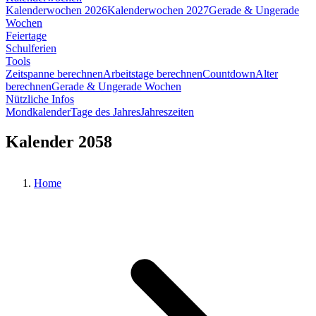
Kalenderwochen 2026
Kalenderwochen 2027
Gerade & Ungerade
Wochen
Feiertage
Schulferien
Tools
Zeitspanne berechnen
Arbeitstage berechnen
Countdown
Alter
berechnen
Gerade & Ungerade Wochen
Nützliche Infos
Mondkalender
Tage des Jahres
Jahreszeiten
Kalender 2058
Home