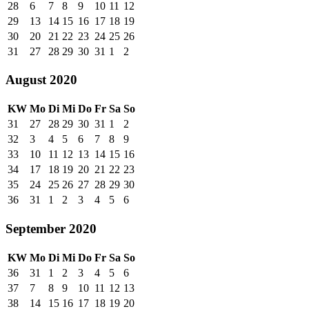
28
6
7
8
9
10
11
12
29
13
14
15
16
17
18
19
30
20
21
22
23
24
25
26
31
27
28
29
30
31
1
2
August 2020
KW
Mo
Di
Mi
Do
Fr
Sa
So
31
27
28
29
30
31
1
2
32
3
4
5
6
7
8
9
33
10
11
12
13
14
15
16
34
17
18
19
20
21
22
23
35
24
25
26
27
28
29
30
36
31
1
2
3
4
5
6
September 2020
KW
Mo
Di
Mi
Do
Fr
Sa
So
36
31
1
2
3
4
5
6
37
7
8
9
10
11
12
13
38
14
15
16
17
18
19
20