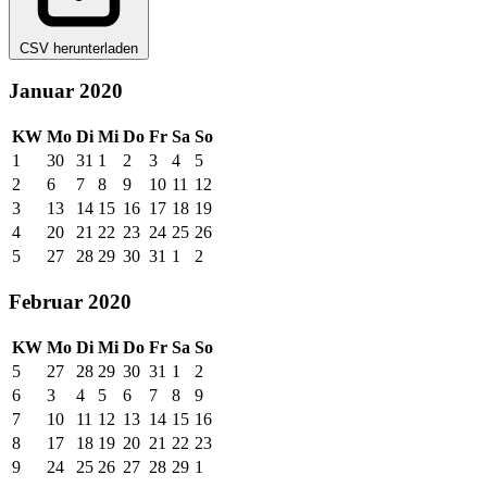
CSV herunterladen
Januar 2020
KW
Mo
Di
Mi
Do
Fr
Sa
So
1
30
31
1
2
3
4
5
2
6
7
8
9
10
11
12
3
13
14
15
16
17
18
19
4
20
21
22
23
24
25
26
5
27
28
29
30
31
1
2
Februar 2020
KW
Mo
Di
Mi
Do
Fr
Sa
So
5
27
28
29
30
31
1
2
6
3
4
5
6
7
8
9
7
10
11
12
13
14
15
16
8
17
18
19
20
21
22
23
9
24
25
26
27
28
29
1