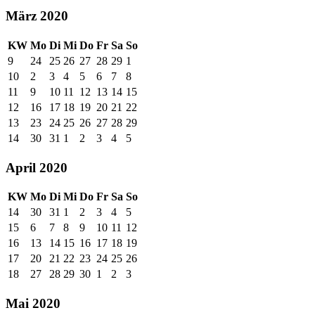
März 2020
KW
Mo
Di
Mi
Do
Fr
Sa
So
9
24
25
26
27
28
29
1
10
2
3
4
5
6
7
8
11
9
10
11
12
13
14
15
12
16
17
18
19
20
21
22
13
23
24
25
26
27
28
29
14
30
31
1
2
3
4
5
April 2020
KW
Mo
Di
Mi
Do
Fr
Sa
So
14
30
31
1
2
3
4
5
15
6
7
8
9
10
11
12
16
13
14
15
16
17
18
19
17
20
21
22
23
24
25
26
18
27
28
29
30
1
2
3
Mai 2020