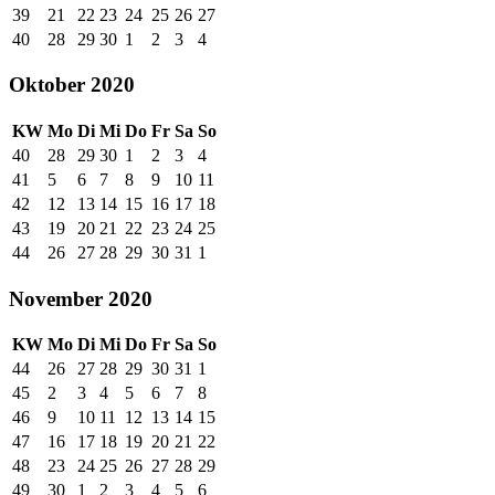
39
21
22
23
24
25
26
27
40
28
29
30
1
2
3
4
Oktober 2020
KW
Mo
Di
Mi
Do
Fr
Sa
So
40
28
29
30
1
2
3
4
41
5
6
7
8
9
10
11
42
12
13
14
15
16
17
18
43
19
20
21
22
23
24
25
44
26
27
28
29
30
31
1
November 2020
KW
Mo
Di
Mi
Do
Fr
Sa
So
44
26
27
28
29
30
31
1
45
2
3
4
5
6
7
8
46
9
10
11
12
13
14
15
47
16
17
18
19
20
21
22
48
23
24
25
26
27
28
29
49
30
1
2
3
4
5
6