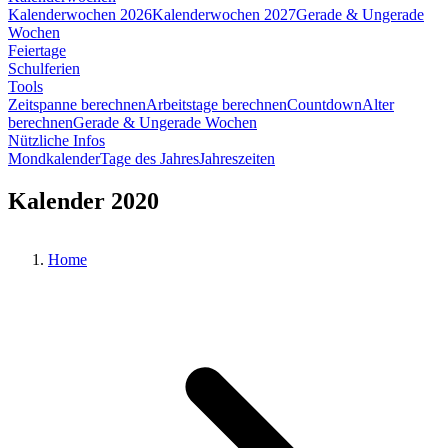
Kalenderwochen 2026
Kalenderwochen 2027
Gerade & Ungerade
Wochen
Feiertage
Schulferien
Tools
Zeitspanne berechnen
Arbeitstage berechnen
Countdown
Alter
berechnen
Gerade & Ungerade Wochen
Nützliche Infos
Mondkalender
Tage des Jahres
Jahreszeiten
Kalender 2020
Home