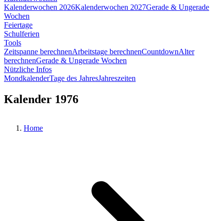
Kalenderwochen 2026
Kalenderwochen 2027
Gerade & Ungerade
Wochen
Feiertage
Schulferien
Tools
Zeitspanne berechnen
Arbeitstage berechnen
Countdown
Alter
berechnen
Gerade & Ungerade Wochen
Nützliche Infos
Mondkalender
Tage des Jahres
Jahreszeiten
Kalender 1976
Home