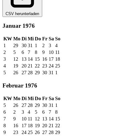
CSV herunterladen
Januar 1976
KW
Mo
Di
Mi
Do
Fr
Sa
So
1
29
30
31
1
2
3
4
2
5
6
7
8
9
10
11
3
12
13
14
15
16
17
18
4
19
20
21
22
23
24
25
5
26
27
28
29
30
31
1
Februar 1976
KW
Mo
Di
Mi
Do
Fr
Sa
So
5
26
27
28
29
30
31
1
6
2
3
4
5
6
7
8
7
9
10
11
12
13
14
15
8
16
17
18
19
20
21
22
9
23
24
25
26
27
28
29