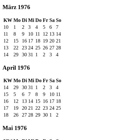
März 1976
KW
Mo
Di
Mi
Do
Fr
Sa
So
10
1
2
3
4
5
6
7
11
8
9
10
11
12
13
14
12
15
16
17
18
19
20
21
13
22
23
24
25
26
27
28
14
29
30
31
1
2
3
4
April 1976
KW
Mo
Di
Mi
Do
Fr
Sa
So
14
29
30
31
1
2
3
4
15
5
6
7
8
9
10
11
16
12
13
14
15
16
17
18
17
19
20
21
22
23
24
25
18
26
27
28
29
30
1
2
Mai 1976