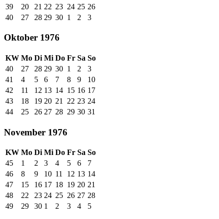
39
20
21
22
23
24
25
26
40
27
28
29
30
1
2
3
Oktober 1976
KW
Mo
Di
Mi
Do
Fr
Sa
So
40
27
28
29
30
1
2
3
41
4
5
6
7
8
9
10
42
11
12
13
14
15
16
17
43
18
19
20
21
22
23
24
44
25
26
27
28
29
30
31
November 1976
KW
Mo
Di
Mi
Do
Fr
Sa
So
45
1
2
3
4
5
6
7
46
8
9
10
11
12
13
14
47
15
16
17
18
19
20
21
48
22
23
24
25
26
27
28
49
29
30
1
2
3
4
5