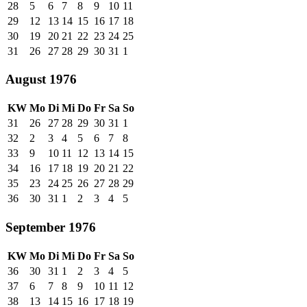
28
5
6
7
8
9
10
11
29
12
13
14
15
16
17
18
30
19
20
21
22
23
24
25
31
26
27
28
29
30
31
1
August 1976
KW
Mo
Di
Mi
Do
Fr
Sa
So
31
26
27
28
29
30
31
1
32
2
3
4
5
6
7
8
33
9
10
11
12
13
14
15
34
16
17
18
19
20
21
22
35
23
24
25
26
27
28
29
36
30
31
1
2
3
4
5
September 1976
KW
Mo
Di
Mi
Do
Fr
Sa
So
36
30
31
1
2
3
4
5
37
6
7
8
9
10
11
12
38
13
14
15
16
17
18
19