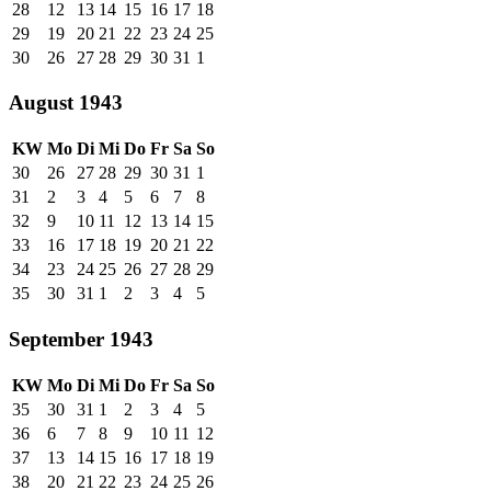
28
12
13
14
15
16
17
18
29
19
20
21
22
23
24
25
30
26
27
28
29
30
31
1
August 1943
KW
Mo
Di
Mi
Do
Fr
Sa
So
30
26
27
28
29
30
31
1
31
2
3
4
5
6
7
8
32
9
10
11
12
13
14
15
33
16
17
18
19
20
21
22
34
23
24
25
26
27
28
29
35
30
31
1
2
3
4
5
September 1943
KW
Mo
Di
Mi
Do
Fr
Sa
So
35
30
31
1
2
3
4
5
36
6
7
8
9
10
11
12
37
13
14
15
16
17
18
19
38
20
21
22
23
24
25
26