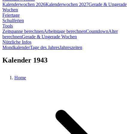
Kalenderwochen 2026
Kalenderwochen 2027
Gerade & Ungerade
Wochen
Feiertage
Schulferien
Tools
Zeitspanne berechnen
Arbeitstage berechnen
Countdown
Alter
berechnen
Gerade & Ungerade Wochen
Nützliche Infos
Mondkalender
Tage des Jahres
Jahreszeiten
Kalender 1943
Home