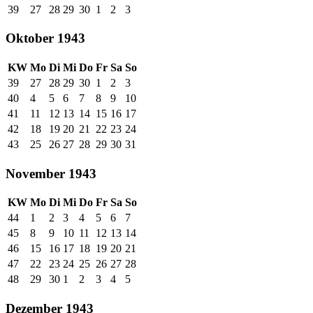
39
27
28
29
30
1
2
3
Oktober 1943
KW
Mo
Di
Mi
Do
Fr
Sa
So
39
27
28
29
30
1
2
3
40
4
5
6
7
8
9
10
41
11
12
13
14
15
16
17
42
18
19
20
21
22
23
24
43
25
26
27
28
29
30
31
November 1943
KW
Mo
Di
Mi
Do
Fr
Sa
So
44
1
2
3
4
5
6
7
45
8
9
10
11
12
13
14
46
15
16
17
18
19
20
21
47
22
23
24
25
26
27
28
48
29
30
1
2
3
4
5
Dezember 1943