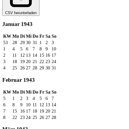
CSV herunterladen
Januar 1943
KW
Mo
Di
Mi
Do
Fr
Sa
So
53
28
29
30
31
1
2
3
1
4
5
6
7
8
9
10
2
11
12
13
14
15
16
17
3
18
19
20
21
22
23
24
4
25
26
27
28
29
30
31
Februar 1943
KW
Mo
Di
Mi
Do
Fr
Sa
So
5
1
2
3
4
5
6
7
6
8
9
10
11
12
13
14
7
15
16
17
18
19
20
21
8
22
23
24
25
26
27
28