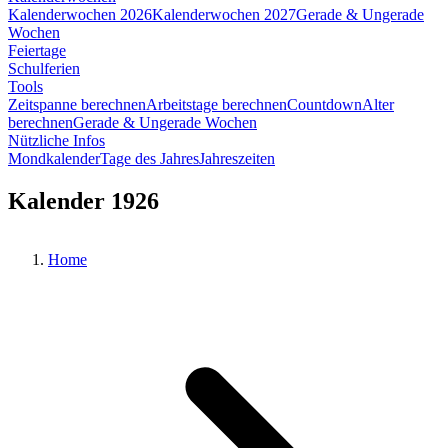
Kalenderwochen 2026
Kalenderwochen 2027
Gerade & Ungerade
Wochen
Feiertage
Schulferien
Tools
Zeitspanne berechnen
Arbeitstage berechnen
Countdown
Alter
berechnen
Gerade & Ungerade Wochen
Nützliche Infos
Mondkalender
Tage des Jahres
Jahreszeiten
Kalender 1926
Home