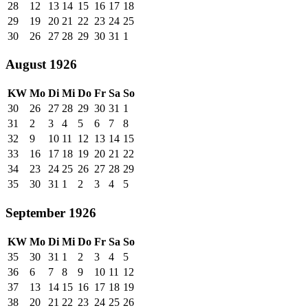
28
12
13
14
15
16
17
18
29
19
20
21
22
23
24
25
30
26
27
28
29
30
31
1
August 1926
KW
Mo
Di
Mi
Do
Fr
Sa
So
30
26
27
28
29
30
31
1
31
2
3
4
5
6
7
8
32
9
10
11
12
13
14
15
33
16
17
18
19
20
21
22
34
23
24
25
26
27
28
29
35
30
31
1
2
3
4
5
September 1926
KW
Mo
Di
Mi
Do
Fr
Sa
So
35
30
31
1
2
3
4
5
36
6
7
8
9
10
11
12
37
13
14
15
16
17
18
19
38
20
21
22
23
24
25
26