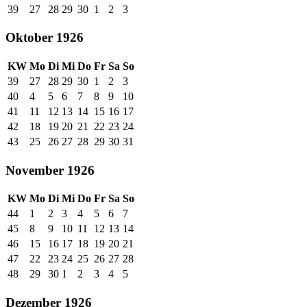
39
27
28
29
30
1
2
3
Oktober 1926
KW
Mo
Di
Mi
Do
Fr
Sa
So
39
27
28
29
30
1
2
3
40
4
5
6
7
8
9
10
41
11
12
13
14
15
16
17
42
18
19
20
21
22
23
24
43
25
26
27
28
29
30
31
November 1926
KW
Mo
Di
Mi
Do
Fr
Sa
So
44
1
2
3
4
5
6
7
45
8
9
10
11
12
13
14
46
15
16
17
18
19
20
21
47
22
23
24
25
26
27
28
48
29
30
1
2
3
4
5
Dezember 1926