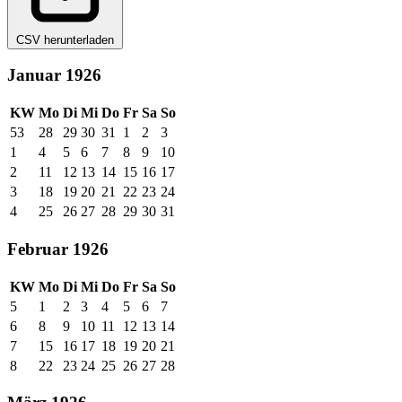
CSV herunterladen
Januar 1926
KW
Mo
Di
Mi
Do
Fr
Sa
So
53
28
29
30
31
1
2
3
1
4
5
6
7
8
9
10
2
11
12
13
14
15
16
17
3
18
19
20
21
22
23
24
4
25
26
27
28
29
30
31
Februar 1926
KW
Mo
Di
Mi
Do
Fr
Sa
So
5
1
2
3
4
5
6
7
6
8
9
10
11
12
13
14
7
15
16
17
18
19
20
21
8
22
23
24
25
26
27
28