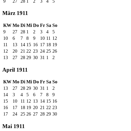
9
27
28
1
2
3
4
5
März 1911
KW
Mo
Di
Mi
Do
Fr
Sa
So
9
27
28
1
2
3
4
5
10
6
7
8
9
10
11
12
11
13
14
15
16
17
18
19
12
20
21
22
23
24
25
26
13
27
28
29
30
31
1
2
April 1911
KW
Mo
Di
Mi
Do
Fr
Sa
So
13
27
28
29
30
31
1
2
14
3
4
5
6
7
8
9
15
10
11
12
13
14
15
16
16
17
18
19
20
21
22
23
17
24
25
26
27
28
29
30
Mai 1911