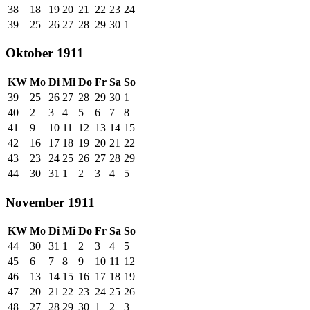
38
18
19
20
21
22
23
24
39
25
26
27
28
29
30
1
Oktober 1911
KW
Mo
Di
Mi
Do
Fr
Sa
So
39
25
26
27
28
29
30
1
40
2
3
4
5
6
7
8
41
9
10
11
12
13
14
15
42
16
17
18
19
20
21
22
43
23
24
25
26
27
28
29
44
30
31
1
2
3
4
5
November 1911
KW
Mo
Di
Mi
Do
Fr
Sa
So
44
30
31
1
2
3
4
5
45
6
7
8
9
10
11
12
46
13
14
15
16
17
18
19
47
20
21
22
23
24
25
26
48
27
28
29
30
1
2
3