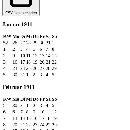
CSV herunterladen
Januar 1911
KW
Mo
Di
Mi
Do
Fr
Sa
So
52
26
27
28
29
30
31
1
1
2
3
4
5
6
7
8
2
9
10
11
12
13
14
15
3
16
17
18
19
20
21
22
4
23
24
25
26
27
28
29
5
30
31
1
2
3
4
5
Februar 1911
KW
Mo
Di
Mi
Do
Fr
Sa
So
5
30
31
1
2
3
4
5
6
6
7
8
9
10
11
12
7
13
14
15
16
17
18
19
8
20
21
22
23
24
25
26