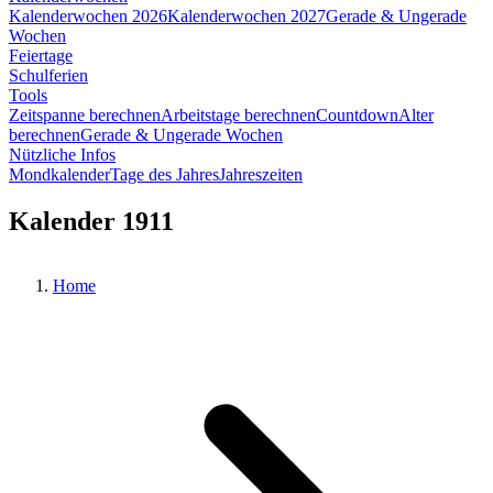
Kalenderwochen 2026
Kalenderwochen 2027
Gerade & Ungerade
Wochen
Feiertage
Schulferien
Tools
Zeitspanne berechnen
Arbeitstage berechnen
Countdown
Alter
berechnen
Gerade & Ungerade Wochen
Nützliche Infos
Mondkalender
Tage des Jahres
Jahreszeiten
Kalender 1911
Home