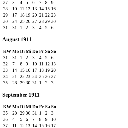
27
3
4
5
6
7
8
9
28
10
11
12
13
14
15
16
29
17
18
19
20
21
22
23
30
24
25
26
27
28
29
30
31
31
1
2
3
4
5
6
August 1911
KW
Mo
Di
Mi
Do
Fr
Sa
So
31
31
1
2
3
4
5
6
32
7
8
9
10
11
12
13
33
14
15
16
17
18
19
20
34
21
22
23
24
25
26
27
35
28
29
30
31
1
2
3
September 1911
KW
Mo
Di
Mi
Do
Fr
Sa
So
35
28
29
30
31
1
2
3
36
4
5
6
7
8
9
10
37
11
12
13
14
15
16
17