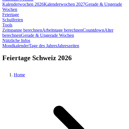
Kalenderwochen 2026
Kalenderwochen 2027
Gerade & Ungerade
Wochen
Feiertage
Schulferien
Tools
Zeitspanne berechnen
Arbeitstage berechnen
Countdown
Alter
berechnen
Gerade & Ungerade Wochen
Nützliche Infos
Mondkalender
Tage des Jahres
Jahreszeiten
Feiertage Schweiz 2026
Home