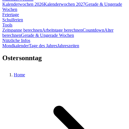
Kalenderwochen 2026
Kalenderwochen 2027
Gerade & Ungerade
Wochen
Feiertage
Schulferien
Tools
Zeitspanne berechnen
Arbeitstage berechnen
Countdown
Alter
berechnen
Gerade & Ungerade Wochen
Nützliche Infos
Mondkalender
Tage des Jahres
Jahreszeiten
Ostersonntag
Home