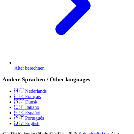
Alter berechnen
Andere Sprachen / Other languages
🇳🇱 Nederlands
🇫🇷 Français
🇩🇰 Dansk
🇮🇹 Italiano
🇪🇸 Español
🇵🇹 Português
🇺🇸 English
© 2026 Kalender360.de © 2015 - 2026
Kalender360.de
. Alle