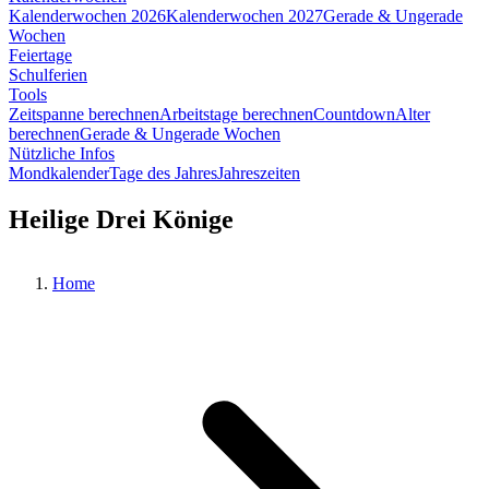
Kalenderwochen 2026
Kalenderwochen 2027
Gerade & Ungerade
Wochen
Feiertage
Schulferien
Tools
Zeitspanne berechnen
Arbeitstage berechnen
Countdown
Alter
berechnen
Gerade & Ungerade Wochen
Nützliche Infos
Mondkalender
Tage des Jahres
Jahreszeiten
Heilige Drei Könige
Home